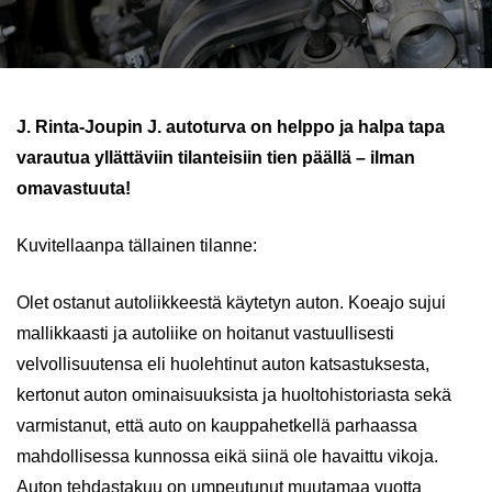
J. Rinta-Joupin J. autoturva on helppo ja halpa tapa
varautua yllättäviin tilanteisiin tien päällä – ilman
omavastuuta!
Kuvitellaanpa tällainen tilanne:
Olet ostanut autoliikkeestä käytetyn auton. Koeajo sujui
mallikkaasti ja autoliike on hoitanut vastuullisesti
velvollisuutensa eli huolehtinut auton katsastuksesta,
kertonut auton ominaisuuksista ja huoltohistoriasta sekä
varmistanut, että auto on kauppahetkellä parhaassa
mahdollisessa kunnossa eikä siinä ole havaittu vikoja.
Auton tehdastakuu on umpeutunut muutamaa vuotta