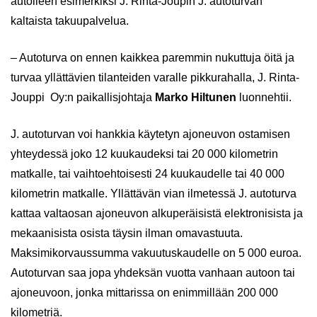
autolleen esimerkiksi J. Rinta-Joupin J. autoturvan
kaltaista takuupalvelua.
– Autoturva on ennen kaikkea paremmin nukuttuja öitä ja
turvaa yllättävien tilanteiden varalle pikkurahalla, J. Rinta-
Jouppi Oy:n paikallisjohtaja
Marko Hiltunen
luonnehtii.
J. autoturvan voi hankkia käytetyn ajoneuvon ostamisen
yhteydessä joko 12 kuukaudeksi tai 20 000 kilometrin
matkalle, tai vaihtoehtoisesti 24 kuukaudelle tai 40 000
kilometrin matkalle. Yllättävän vian ilmetessä J. autoturva
kattaa valtaosan ajoneuvon alkuperäisistä elektronisista ja
mekaanisista osista täysin ilman omavastuuta.
Maksimikorvaussumma vakuutuskaudelle on 5 000 euroa.
Autoturvan saa jopa yhdeksän vuotta vanhaan autoon tai
ajoneuvoon, jonka mittarissa on enimmillään 200 000
kilometriä.