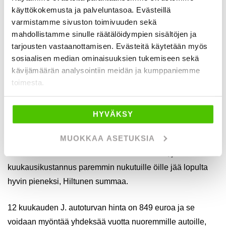
käyttökokemusta ja palveluntasoa. Evästeillä
vaan asiakas voi huollattaa autonsa vaikkapa jo
varmistamme sivuston toimivuuden sekä
entuudestaan tutulla ja luotetulla vakiohuoltamollaan.
mahdollistamme sinulle räätälöidympien sisältöjen ja
Kuluista ei tarvitse vängätä eikä asiakkaan tarvitse nähdä
tarjousten vastaanottamisen. Evästeitä käytetään myös
vaivaa, sillä korjaamo tekee vikadiagnoosin, laatii
sosiaalisen median ominaisuuksien tukemiseen sekä
kävijämäärän analysointiin meidän ja kumppaniemme
paperityöt ja hoitaa laskutuksen eteenpäin.
toimesta.
– Nykyautojen huoltaminen on sellaista, että jo konepellin
avaamisesta ja vikakoodin lukemisesta saa pulittaa
HYVÄKSY
helposti satasia. Tässä kohtaa J. autoturva on hyvin
MUOKKAA ASETUKSIA
nopeasti maksanut itsensä takaisin. Lisäturvan saa myös
halutessaan mukaan osamaksurahoitukseen, joten
kuukausikustannus paremmin nukutuille öille jää lopulta
hyvin pieneksi, Hiltunen summaa.
12 kuukauden J. autoturvan hinta on 849 euroa ja se
voidaan myöntää yhdeksää vuotta nuoremmille autoille,