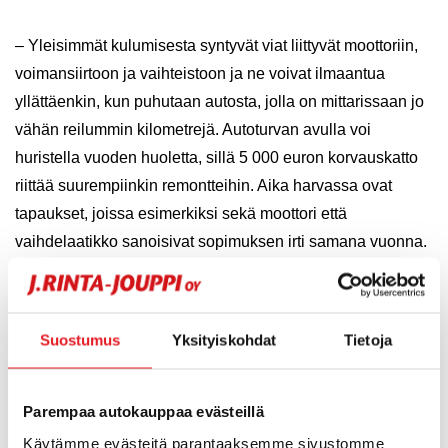
– Yleisimmät kulumisesta syntyvät viat liittyvät moottoriin,
voimansiirtoon ja vaihteistoon ja ne voivat ilmaantua
yllättäenkin, kun puhutaan autosta, jolla on mittarissaan jo
vähän reilummin kilometrejä. Autoturvan avulla voi
huristella vuoden huoletta, sillä 5 000 euron korvauskatto
riittää suurempiinkin remontteihin. Aika harvassa ovat
tapaukset, joissa esimerkiksi sekä moottori että
vaihdelaatikko sanoisivat sopimuksen irti samana vuonna.
Toisaalta tällaiset viat ovat sellaisia, että ne yleensä
ilmenevät vuoden käytön aikana, jos ovat ilmetäkseen,
Hiltunen kertoo.
Suostumus
Yksityiskohdat
Tietoja
Huolla autosi missä vain
Parempaa autokauppaa evästeillä
Käytämme evästeitä parantaaksemme sivustomme
Lisäturva ei ole sidottu J. Rinta-Joupin omiin korjaamoihin,