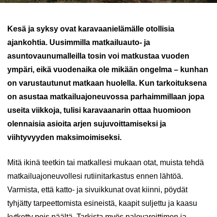
Kesä ja syksy ovat karavaanielämälle otollisia
ajankohtia. Uusimmilla matkailuauto- ja
asuntovaunumalleilla tosin voi matkustaa vuoden
ympäri, eikä vuodenaika ole mikään ongelma – kunhan
on varustautunut matkaan huolella. Kun tarkoituksena
on asustaa matkailuajoneuvossa parhaimmillaan jopa
useita viikkoja, tulisi karavaanarin ottaa huomioon
olennaisia asioita arjen sujuvoittamiseksi ja
viihtyvyyden maksimoimiseksi.
Mitä ikinä teetkin tai matkallesi mukaan otat, muista tehdä
matkailuajoneuvollesi rutiinitarkastus ennen lähtöä.
Varmista, että katto- ja sivuikkunat ovat kiinni, pöydät
tyhjätty tarpeettomista esineistä, kaapit suljettu ja kaasu
kytketty pois päältä. Tarkista myös palovaroittimen ja