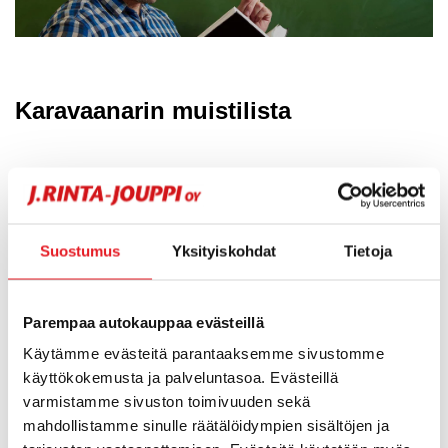
Karavaanarin muistilista
AUTOILU
Ajokortti
Kelakortti
Suostumus
Yksityiskohdat
Tietoja
Rekisteriote
Kopiot asiakirjoista erillisessä paikassa varkauden
varalle
Parempaa autokauppaa evästeillä
Vara-avaimet kotiin ja autoon
Käytämme evästeitä parantaaksemme sivustomme
käyttökokemusta ja palveluntasoa. Evästeillä
TERVEYS
varmistamme sivuston toimivuuden sekä
mahdollistamme sinulle räätälöidympien sisältöjen ja
Henkilökohtaiset lääkkeet ja reseptit