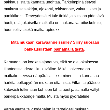
pakkauslistalta kannata unohtaa. Tärkeimpinä tietysti
matkustusasiakirjat, ajokortti, rekisteriote, vakuutukset ja
pankkikortti. Terveydestä ei tule tinkiä ja siksi on pidettävä
huoli, että jokaisella matkalla on mukana varoituskolmio,
huomioliivit sekä matka-apteekki.
Mitä mukaan karavaanireissulle? Siirry suoraan
pakkauslistaan
painamalla tästä
.
Karavaani on kookas ajoneuvo, eikä se ole jokaisessa
tilanteessa ideaali kulkuväline. Mikäli toiveena on
matkakohteessa näppärästi liikkuminen, niin kannattaa
harkita polkupyörän mukaan ottamista. Fillarilla pääsee
kätevästi tutkimaan kohteen lähialueet ja samalla vältyt
parkkipaikkaongelmalta. Muista myös pyöräteline!
Varaa vaatteita vuodenajan ja tarpeidesi mukaan.