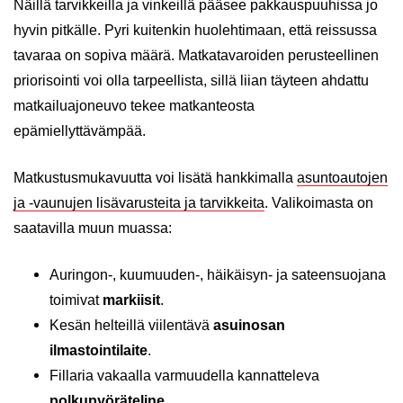
Näillä tarvikkeilla ja vinkeillä pääsee pakkauspuuhissa jo
hyvin pitkälle. Pyri kuitenkin huolehtimaan, että reissussa
tavaraa on sopiva määrä. Matkatavaroiden perusteellinen
priorisointi voi olla tarpeellista, sillä liian täyteen ahdattu
matkailuajoneuvo tekee matkanteosta
epämiellyttävämpää.
Matkustusmukavuutta voi lisätä hankkimalla
asuntoautojen
ja -vaunujen lisävarusteita ja tarvikkeita
. Valikoimasta on
saatavilla muun muassa:
Auringon-, kuumuuden-, häikäisyn- ja sateensuojana
toimivat
markiisit
.
Kesän helteillä viilentävä
asuinosan
ilmastointilaite
.
Fillaria vakaalla varmuudella kannatteleva
polkupyöräteline
.