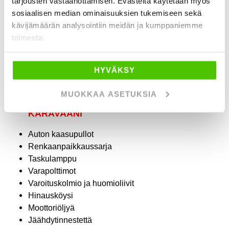
tarjousten vastaanottamisen. Evästeitä käytetään myös
Yleiset kipulääkkeet ja hoitovoiteet, esim. kylmägeeli
sosiaalisen median ominaisuuksien tukemiseen sekä
Hyttysvoiteet ja -karkotteet
kävijämäärän analysointiin meidän ja kumppaniemme
Ensiapulaukku
toimesta.
Aurinkovoiteet
Varasilmälasit tarvittaessa
Aurinkolasit ja hellehattu, sekä huivi
HYVÄKSY
Pesuaineet ja shampoo
MUOKKAA ASETUKSIA
KARAVAANI
Auton kaasupullot
Renkaanpaikkaussarja
Taskulamppu
Varapolttimot
Varoituskolmio ja huomioliivit
Hinausköysi
Moottoriöljyä
Jäähdytinnestettä