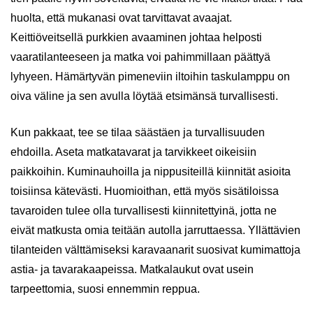
huolta, että mukanasi ovat tarvittavat avaajat.
Keittiöveitsellä purkkien avaaminen johtaa helposti
vaaratilanteeseen ja matka voi pahimmillaan päättyä
lyhyeen. Hämärtyvän pimeneviin iltoihin taskulamppu on
oiva väline ja sen avulla löytää etsimänsä turvallisesti.
Kun pakkaat, tee se tilaa säästäen ja turvallisuuden
ehdoilla. Aseta matkatavarat ja tarvikkeet oikeisiin
paikkoihin. Kuminauhoilla ja nippusiteillä kiinnität asioita
toisiinsa kätevästi. Huomioithan, että myös sisätiloissa
tavaroiden tulee olla turvallisesti kiinnitettyinä, jotta ne
eivät matkusta omia teitään autolla jarruttaessa. Yllättävien
tilanteiden välttämiseksi karavaanarit suosivat kumimattoja
astia- ja tavarakaapeissa. Matkalaukut ovat usein
tarpeettomia, suosi ennemmin reppua.