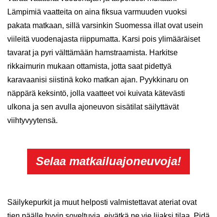
Lämpimiä vaatteita on aina fiksua varmuuden vuoksi
pakata matkaan, sillä varsinkin Suomessa illat ovat usein
viileitä vuodenajasta riippumatta. Karsi pois ylimääräiset
tavarat ja pyri välttämään hamstraamista. Harkitse
rikkaimurin mukaan ottamista, jotta saat pidettyä
karavaanisi siistinä koko matkan ajan. Pyykkinaru on
näppärä keksintö, jolla vaatteet voi kuivata kätevästi
ulkona ja sen avulla ajoneuvon sisätilat säilyttävät
viihtyvyytensä.
Selaa matkailuajoneuvoja!
Säilykepurkit ja muut helposti valmistettavat ateriat ovat
tien päälle hyvin soveltuvia, eivätkä ne vie liiaksi tilaa. Pidä