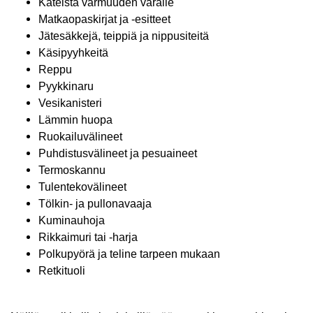
Käteistä varmuuden varalle
Matkaopaskirjat ja -esitteet
Jätesäkkejä, teippiä ja nippusiteitä
Käsipyyhkeitä
Reppu
Pyykkinaru
Vesikanisteri
Lämmin huopa
Ruokailuvälineet
Puhdistusvälineet ja pesuaineet
Termoskannu
Tulentekovälineet
Tölkin- ja pullonavaaja
Kuminauhoja
Rikkaimuri tai -harja
Polkupyörä ja teline tarpeen mukaan
Retkituoli