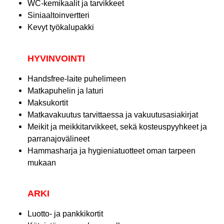
WC-kemikaalit ja tarvikkeet
Siniaaltoinvertteri
Kevyt työkalupakki
HYVINVOINTI
Handsfree-laite puhelimeen
Matkapuhelin ja laturi
Maksukortit
Matkavakuutus tarvittaessa ja vakuutusasiakirjat
Meikit ja meikkitarvikkeet, sekä kosteuspyyhkeet ja
parranajovälineet
Hammasharja ja hygieniatuotteet oman tarpeen
mukaan
ARKI
Luotto- ja pankkikortit