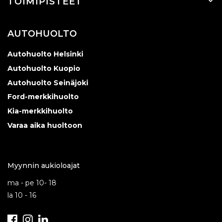
TOIMIPISTEET
AUTOHUOLTO
Autohuolto Helsinki
Autohuolto Kuopio
Autohuolto Seinäjoki
Ford-merkkihuolto
Kia-merkkihuolto
Varaa aika huoltoon
Myynnin aukioloajat
ma - pe 10- 18
la 10 - 16
Facebook
Instagram
LinkedIn