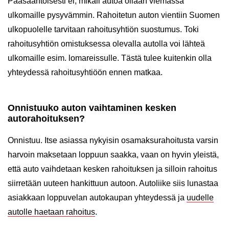
Pääsääntöisesti ei, mikäli autoa ollaan viemässä
ulkomaille pysyvämmin. Rahoitetun auton vientiin Suomen
ulkopuolelle tarvitaan rahoitusyhtiön suostumus. Toki
rahoitusyhtiön omistuksessa olevalla autolla voi lähteä
ulkomaille esim. lomareissulle. Tästä tulee kuitenkin olla
yhteydessä rahoitusyhtiöön ennen matkaa.
Onnistuuko auton vaihtaminen kesken
autorahoituksen?
Onnistuu. Itse asiassa nykyisin osamaksurahoitusta varsin
harvoin maksetaan loppuun saakka, vaan on hyvin yleistä,
että auto vaihdetaan kesken rahoituksen ja silloin rahoitus
siirretään uuteen hankittuun autoon. Autoliike siis lunastaa
asiakkaan loppuvelan autokaupan yhteydessä ja
uudelle
autolle haetaan rahoitus
.