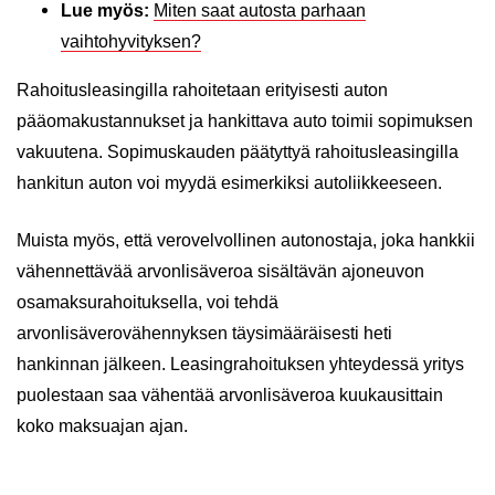
Lue myös:
Miten saat autosta parhaan
vaihtohyvityksen?
Rahoitusleasingilla rahoitetaan erityisesti auton
pääomakustannukset ja hankittava auto toimii sopimuksen
vakuutena. Sopimuskauden päätyttyä rahoitusleasingilla
hankitun auton voi myydä esimerkiksi autoliikkeeseen.
Muista myös, että verovelvollinen autonostaja, joka hankkii
vähennettävää arvonlisäveroa sisältävän ajoneuvon
osamaksurahoituksella, voi tehdä
arvonlisäverovähennyksen täysimääräisesti heti
hankinnan jälkeen. Leasingrahoituksen yhteydessä yritys
puolestaan saa vähentää arvonlisäveroa kuukausittain
koko maksuajan ajan.