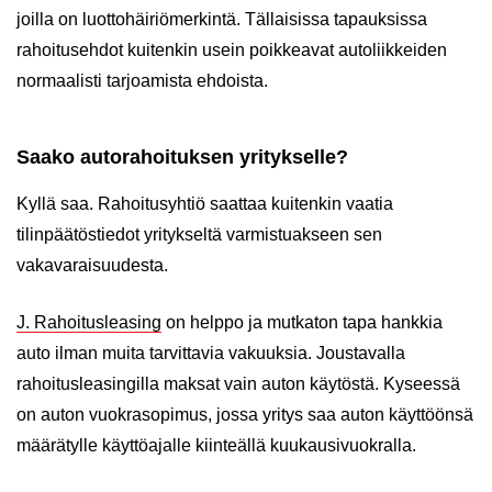
joilla on luottohäiriömerkintä. Tällaisissa tapauksissa
rahoitusehdot kuitenkin usein poikkeavat autoliikkeiden
normaalisti tarjoamista ehdoista.
Saako autorahoituksen yritykselle?
Kyllä saa. Rahoitusyhtiö saattaa kuitenkin vaatia
tilinpäätöstiedot yritykseltä varmistuakseen sen
vakavaraisuudesta.
J. Rahoitusleasing
on helppo ja mutkaton tapa hankkia
auto ilman muita tarvittavia vakuuksia. Joustavalla
rahoitusleasingilla maksat vain auton käytöstä. Kyseessä
on auton vuokrasopimus, jossa yritys saa auton käyttöönsä
määrätylle käyttöajalle kiinteällä kuukausivuokralla.