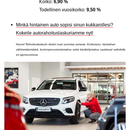
Korko:
6,90 %
Todellinen vuosikorko:
9,50 %
Minkä hintainen auto sopisi sinun kukkarollesi?
Kokeile autorahoituslaskuriamme nyt!
Huom! Rahoituslaskurin tiedot ovat suuntaa antavia. Korkotaso, käsirahan
vähimmäismäärä, luotonperustamismaksu sekä käsittelymaksu saattavat vaihdella
eri ajoneuvoissa.