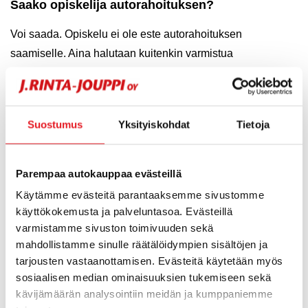
Saako opiskelija autorahoituksen?
Voi saada. Opiskelu ei ole este autorahoituksen
saamiselle. Aina halutaan kuitenkin varmistua
autorahoituksen saajan maksukyvystä. Tarkoittaen sitä,
että opiskelijalla tulee olla opiskelujen ohella riittävästi
säännöllisiä tuloja. Mikäli tuloja ei ole, tarvitaan
Suostumus
Yksityiskohdat
Tietoja
yhteisvelallinen eli niin sanottu takaaja. Yhteisvelallisella
tulee olla säännölliset ja riittävät tulot, jotta autorahoituksen
myöntäminen on mahdollista. Tässä tapauksessa velallisia
Parempaa autokauppaa evästeillä
on kaksi ja he ovat yhteisvastuussa velasta.
Käytämme evästeitä parantaaksemme sivustomme
käyttökokemusta ja palveluntasoa. Evästeillä
varmistamme sivuston toimivuuden sekä
Autorahoituksen esimerkkilaskelma
mahdollistamme sinulle räätälöidympien sisältöjen ja
tarjousten vastaanottamisen. Evästeitä käytetään myös
sosiaalisen median ominaisuuksien tukemiseen sekä
Pekka löytää autoliikkeestä itselleen sopivan
kävijämäärän analysointiin meidän ja kumppaniemme
Ford Focuksen, jonka hintalappu on 20 000 €.