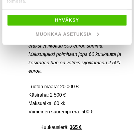
toimesta.
Häneltä ei löydy entuudestaan auton arvon
suuruisia säästöjä, joten hän suosii
HYVÄKSY
osamaksurahoitusta. Pitkä maksuaika sekä
tasaiset ja pienet kuukausierät ovat Pekan
MUOKKAA ASETUKSIA
mieleen. Sen vuoksi viimeiseksi suuremmaksi
eräksi valikoituu 500 euron summa.
Maksuajaksi poimitaan jopa 60 kuukautta ja
käsirahaa hän on valmis sijoittamaan 2 500
euroa.
Luoton määrä: 20 000 €
Käsiraha: 2 500 €
Maksuaika: 60 kk
Viimeinen suurempi erä: 500 €
Kuukausierä:
365 €