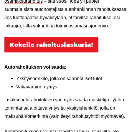
osamaksurahoitus
– sitä suosii jopa yli puolet
suomalaisista autonostajista autohankinnan rahoituksessa.
Jos luottopäätös hyväksytään, et tarvitse rahoituksellesi
takaajia, sillä vakuutena toimii ostamasi ajoneuvo.
Kokeile rahoituslaskuria!
Autorahoituksen voi saada:
Yksityishenkilö, jolla on säännölliset tulot
Vakavarainen yritys
Lisäksi autorahoituksen voi myös saada opiskelija, työtön,
toimintansa aloittava yritys tai yksityishenkilö, jolla on
maksuhäiriömerkintä (vain tietyt rahoitusyhtiöt myöntävät).
Autorahoituksen saajalta vaaditaan täysi-ikäisyyttä, ajo-