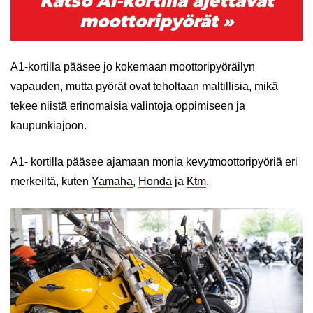
Katso A1-kortilla ajettavat
moottoripyörät »
A1-kortilla pääsee jo kokemaan moottoripyöräilyn
vapauden, mutta pyörät ovat teholtaan maltillisia, mikä
tekee niistä erinomaisia valintoja oppimiseen ja
kaupunkiajoon.
A1- kortilla pääsee ajamaan monia kevytmoottoripyöriä eri
merkeiltä, kuten
Yamaha
,
Honda
ja
Ktm
.