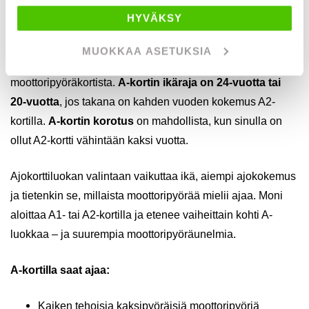
HYVÄKSY
A-kortti
eli täyden tehon moottoripyöräkortti oikeuttaa
ajamaan kaiken tehoisia moottoripyöriä. “Iso A -kortti” on
MUOKKAA ASETUKSIA
nimitys, jota käytetään arkikielessä A-luokan
moottoripyöräkortista.
A-kortin ikäraja on 24-vuotta tai
20-vuotta
, jos takana on kahden vuoden kokemus A2-
kortilla.
A-kortin korotus
on mahdollista, kun sinulla on
ollut A2-kortti vähintään kaksi vuotta.
Ajokorttiluokan valintaan vaikuttaa ikä, aiempi ajokokemus
ja tietenkin se, millaista moottoripyörää mielii ajaa. Moni
aloittaa A1- tai A2-kortilla ja etenee vaiheittain kohti A-
luokkaa – ja suurempia moottoripyöräunelmia.
A-kortilla saat ajaa:
Kaiken tehoisia kaksipyöräisiä moottoripyöriä