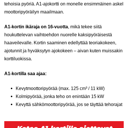
tehoisia pyöriä. A1-ajokortti on monelle ensimmäinen askel
moottoripyöräilyn maailmaan.
A1-kortin ikäraja on
16-vuotta
, mikä tekee siitä
houkuttelevan vaihtoehdon nuorelle kaksipyöräisestä
haaveilevalle. Kortin saaminen edellyttää teoriakokeen,
ajotunnit ja hyväksytyn ajokokeen – aivan kuten muissakin
korttiluokissa.
A1-kortilla saa ajaa:
Kevytmoottoripyörää (max. 125 cm³ / 11 kW)
Kolmipyörää, jonka teho on enintään 15 kW
Kevyttä sähkömoottoripyörää, jos se täyttää tehorajat