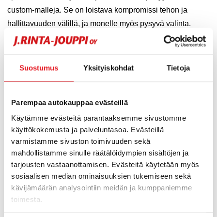
custom-malleja. Se on loistava kompromissi tehon ja
hallittavuuden välillä, ja monelle myös pysyvä valinta.
A2-kortilla voi ajaa monia moottoripyöriä eri merkeiltä,
kuten
Yamaha
,
Harley-Davidson
ja
Kawasaki
.
Suostumus
Yksityiskohdat
Tietoja
Parempaa autokauppaa evästeillä
Käytämme evästeitä parantaaksemme sivustomme
käyttökokemusta ja palveluntasoa. Evästeillä
varmistamme sivuston toimivuuden sekä
mahdollistamme sinulle räätälöidympien sisältöjen ja
tarjousten vastaanottamisen. Evästeitä käytetään myös
sosiaalisen median ominaisuuksien tukemiseen sekä
kävijämäärän analysointiin meidän ja kumppaniemme
toimesta.
Mitä A-kortilla saa ajaa?