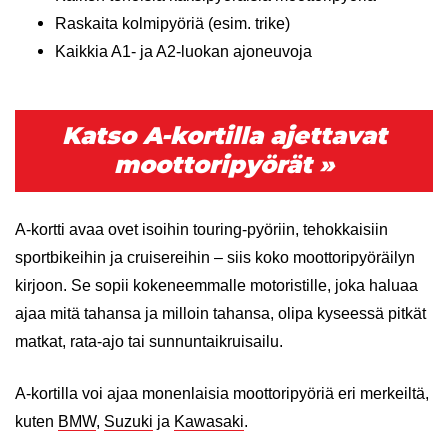
Raskaita kolmipyöriä (esim. trike)
Kaikkia A1- ja A2-luokan ajoneuvoja
Katso A-kortilla ajettavat
moottoripyörät »
A-kortti avaa ovet isoihin touring-pyöriin, tehokkaisiin
sportbikeihin ja cruisereihin – siis koko moottoripyöräilyn
kirjoon. Se sopii kokeneemmalle motoristille, joka haluaa
ajaa mitä tahansa ja milloin tahansa, olipa kyseessä pitkät
matkat, rata-ajo tai sunnuntaikruisailu.
A-kortilla voi ajaa monenlaisia moottoripyöriä eri merkeiltä,
kuten
BMW
,
Suzuki
ja
Kawasaki
.